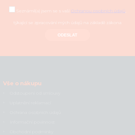
Seznámil(a) jsem se s vaší
Ochranou osobních údajů
,
týkající se zpracování mých údajů na základě zákona
ODESLAT
Vše o nákupu
Odstoupení od smlouvy
Uplatnění reklamací
Ochrana osobních údajů
Informační povinnost
Obchodní podmínky