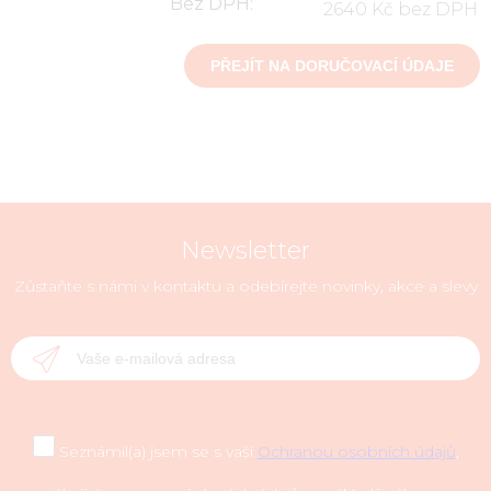
Bez DPH:
2640 Kč bez DPH
Newsletter
Zůstaňte s námi v kontaktu a odebírejte novinky, akce a slevy
Seznámil(a) jsem se s vaší
Ochranou osobních údajů
,