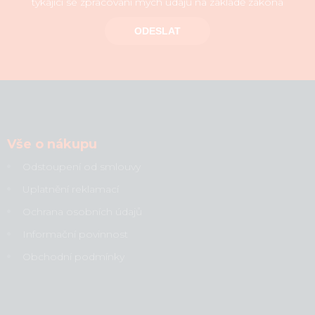
týkající se zpracování mých údajů na základě zákona
ODESLAT
Vše o nákupu
Odstoupení od smlouvy
Uplatnění reklamací
Ochrana osobních údajů
Informační povinnost
Obchodní podmínky