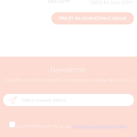
Bez DPH:
5890 Kč bez DPH
Newsletter
Zůstaňte s námi v kontaktu a odebírejte novinky, akce a slevy
Seznámil(a) jsem se s vaší
Ochranou osobních údajů
,