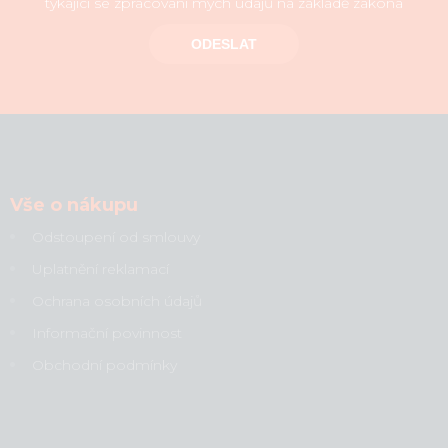
týkající se zpracování mých údajů na základě zákona
ODESLAT
Vše o nákupu
Odstoupení od smlouvy
Uplatnění reklamací
Ochrana osobních údajů
Informační povinnost
Obchodní podmínky