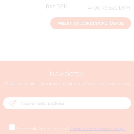
Bez DPH:
4700 Kč bez DPH
Newsletter
Zůstaňte s námi v kontaktu a odebírejte novinky, akce a slevy
Seznámil(a) jsem se s vaší
Ochranou osobních údajů
,