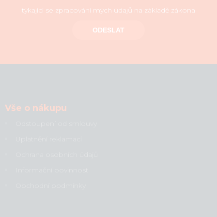
týkající se zpracování mých údajů na základě zákona
ODESLAT
Vše o nákupu
Odstoupení od smlouvy
Uplatnění reklamací
Ochrana osobních údajů
Informační povinnost
Obchodní podmínky