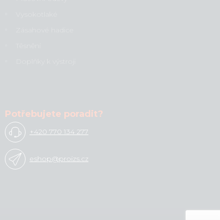
Vysokotlaké
Zásahové hadice
Těsnění
Doplňky k výstroji
Potřebujete poradit?
+420 770 134 277
eshop@proizs.cz