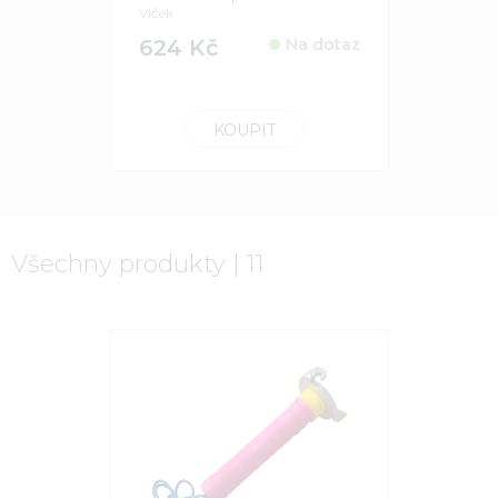
Vlček
Flídr
624 Kč
Na dotaz
738 Kč
KOUPIT
Všechny produkty | 11