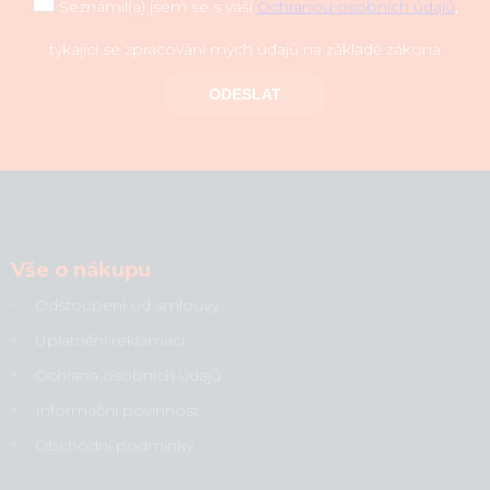
Seznámil(a) jsem se s vaší
Ochranou osobních údajů
,
týkající se zpracování mých údajů na základě zákona
ODESLAT
Vše o nákupu
Odstoupení od smlouvy
Uplatnění reklamací
Ochrana osobních údajů
Informační povinnost
Obchodní podmínky