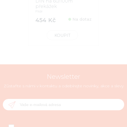
DIN na 60/100m
překážek
Flídr
454 Kč
Na dotaz
KOUPIT
Newsletter
Zůstaňte s námi v kontaktu a odebírejte novinky, akce a slevy