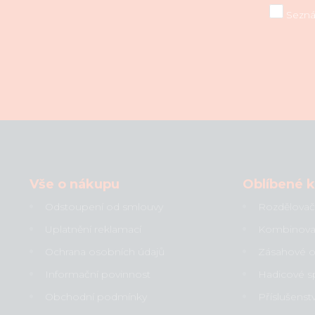
Seznám
Vše o nákupu
Oblíbené 
Odstoupení od smlouvy
Rozdělova
Uplatnění reklamací
Kombinov
Ochrana osobních údajů
Zásahové 
Informační povinnost
Hadicové s
Obchodní podmínky
Příslušens