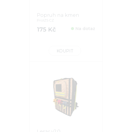
Popruh na kmen
ProIZS CZ
175 Kč
Na dotaz
KOUPIT
Lesar v2.0