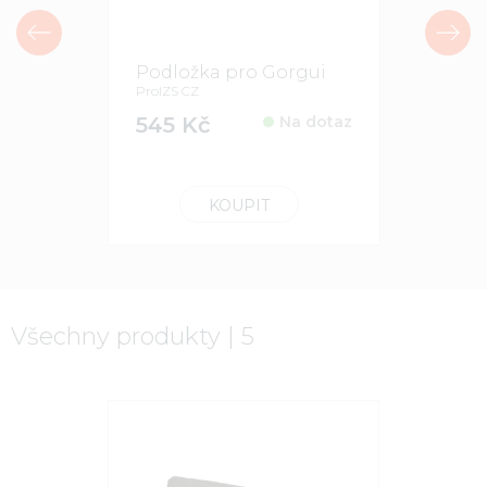
Podložka pro Gorgui
Popruhy
ProIZS CZ
Lesar
ProIZS CZ
545 Kč
Na dotaz
303 Kč
KOUPIT
Všechny produkty | 5