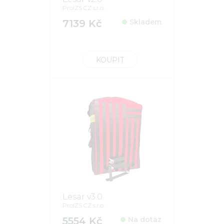
ProIZS CZ s.r.o.
7139 Kč
Skladem
KOUPIT
Lesar v3.0
ProIZS CZ s.r.o.
5554 Kč
Na dotaz