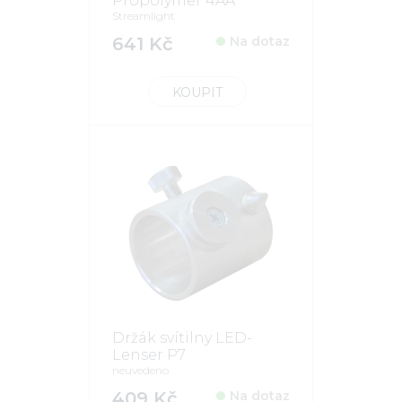
Propolymer 4AA
Streamlight
641 Kč
Na dotaz
KOUPIT
Držák svítilny LED-
Lenser P7
neuvedeno
409 Kč
Na dotaz