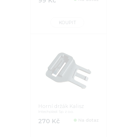
99 Kč
KOUPIT
Horní držák Kalisz
Intechplast Sp. z o.o.
270 Kč
Na dotaz