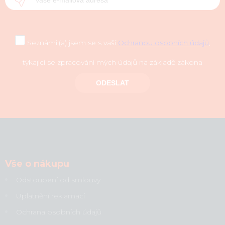
Seznámil(a) jsem se s vaší
Ochranou osobních údajů
,
týkající se zpracování mých údajů na základě zákona
ODESLAT
Vše o nákupu
Odstoupení od smlouvy
Uplatnění reklamací
Ochrana osobních údajů