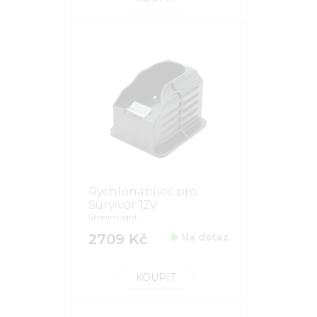
Rychlonabíječ pro
Survivor 12V
Streamlight
2709 Kč
Na dotaz
KOUPIT