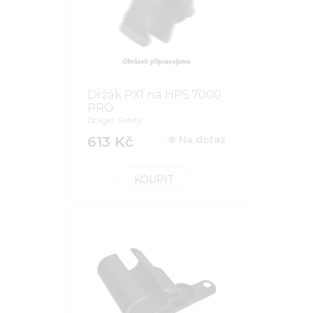
Držák PX1 na HPS 7000
PRO
Dräger Safety
613 Kč
Na dotaz
KOUPIT