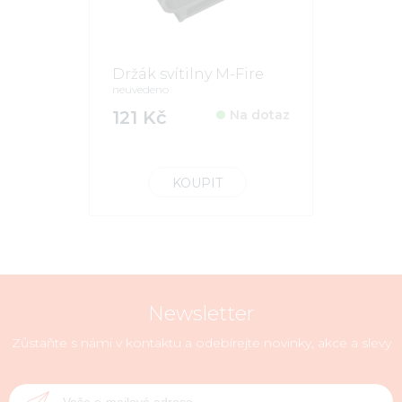
Držák svítilny M-Fire
neuvedeno
121 Kč
Na dotaz
KOUPIT
Newsletter
Zůstaňte s námi v kontaktu a odebírejte novinky, akce a slevy