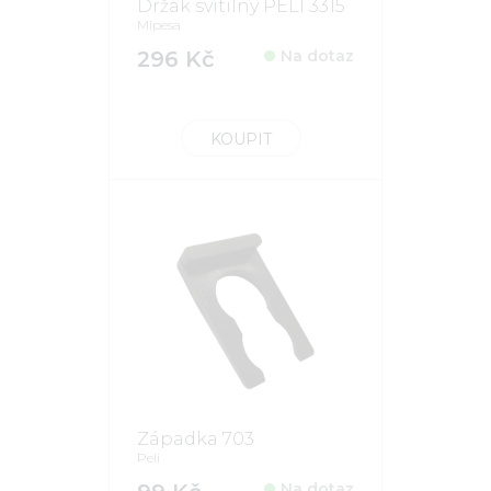
Držák svítilny PELI 3315
Mipesa
296 Kč
Na dotaz
KOUPIT
Západka 703
Peli
Na dotaz