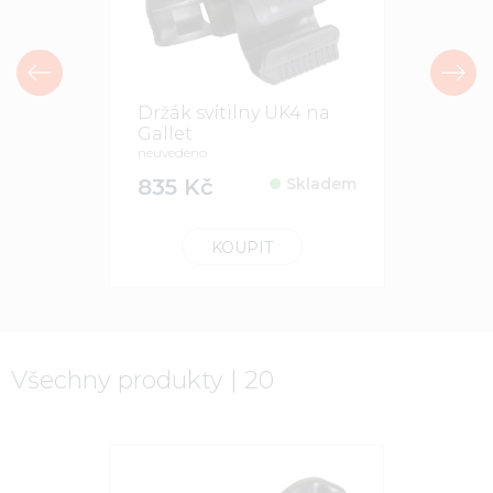
Držák svítilny UK4 na
Držák sví
Gallet
neuvedeno
neuvedeno
236 Kč
835 Kč
Skladem
KOUPIT
Všechny produkty | 20