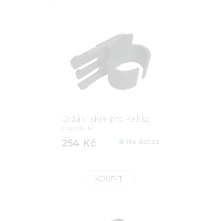
Držák Iskra pro Kalisz
neuvedeno
254 Kč
Na dotaz
KOUPIT