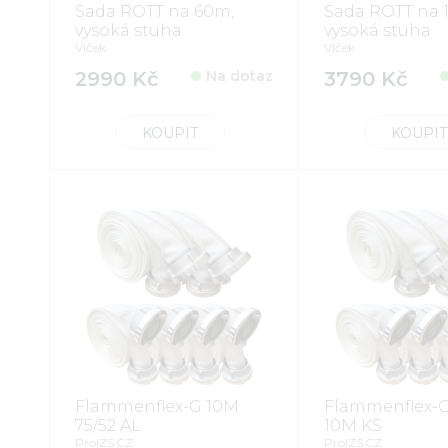
Sada ROTT na 60m,
Sada ROTT na 
vysoká stuha
vysoká stuha
Vlček
Vlček
2990 Kč
Na dotaz
3790 Kč
KOUPIT
KOUPIT
Flammenflex-G 10M
Flammenflex-G
75/52 AL
10M KS
ProIZS CZ
ProIZS CZ