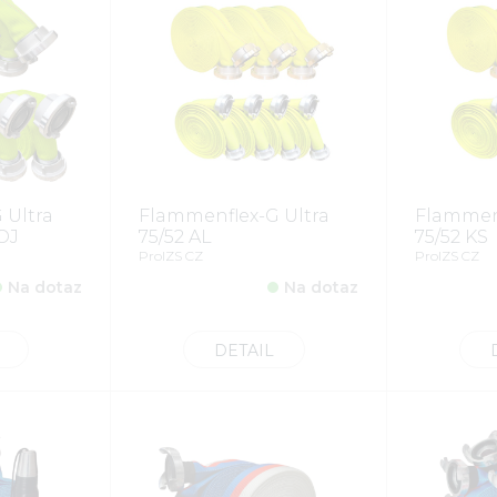
 Ultra
Flammenflex-G Ultra
Flammenf
OJ
75/52 AL
75/52 KS
ProIZS CZ
ProIZS CZ
Na dotaz
Na dotaz
DETAIL