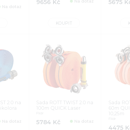
9656 Kč
Na dotaz
5675 K
Na dotaz
KOUPIT
ST 2.0 na
Sada ROTT TWIST 2.0 na
Sada ROT
ikolora
100m QUICK Laser
60m QUI
Flídr
10,25m
Flídr
Na dotaz
5784 Kč
Na dotaz
4475 K