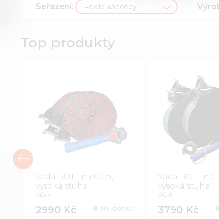
Seřazení:
Výro
Podle abecedy
Top produkty
Sada ROTT na 60m,
Sada ROTT na 
vysoká stuha
vysoká stuha
Vlček
Vlček
2990 Kč
Na dotaz
3790 Kč