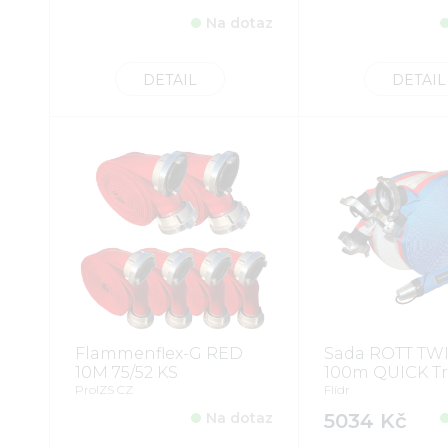
Na dotaz
DETAIL
DETAIL
Flammenflex-G RED
Sada ROTT TWI
10M 75/52 KS
100m QUICK Tr
ProIZS CZ
Flídr
Na dotaz
5034 Kč