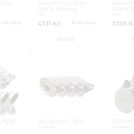
100m,
Sada ROTT na 100m
Sada RO
QUICK Trikolora
QUICK Tr
Flídr
Flídr
Na dotaz
4731 Kč
Na dotaz
3739 K
KOUPIT
 75/52
C52 Pyrotex CTIF AL
C52 PUR 
Technolen
neuvedeno