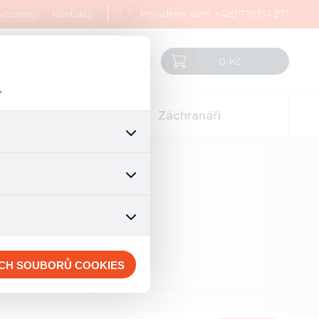
vozovny
Kontakty
Poradíme Vám:
+420 770 134 277
0 Kč
CZ
.
rt
Záchranáři
šech jejich funkcí. Používají
áním cookies. Pro tyto cookies
mizuje. Po anonymizaci se již
nedokážeme zjistit navštívené
ECH SOUBORŮ COOKIES