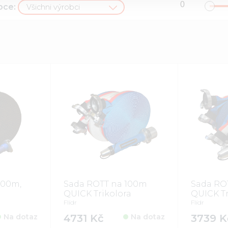
bce:
Všichni výrobci
100m,
Sada ROTT na 100m
Sada RO
QUICK Trikolora
QUICK Tr
Flídr
Flídr
Na dotaz
4731 Kč
Na dotaz
3739 K