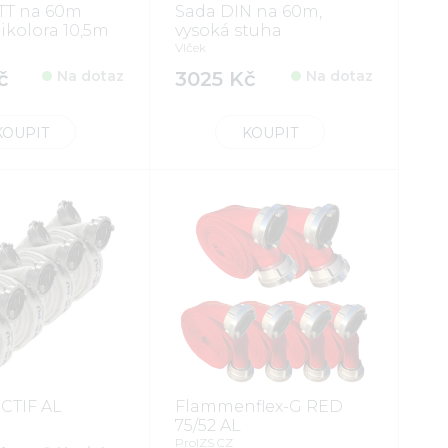
TT na 60m
Sada DIN na 60m,
ikolora 10,5m
vysoká stuha
Vlček
č
Na dotaz
3025 Kč
Na dotaz
KOUPIT
KOUPIT
CTIF AL
Flammenflex-G RED
75/52 AL
ProIZS CZ