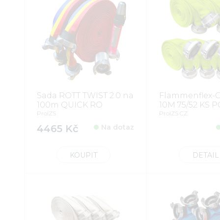
Sada ROTT TWIST 2.0 na
Flammenflex-G
100m QUICK RO
10M 75/52 KS P
ProIZS
ProIZS CZ
4465 Kč
Na dotaz
KOUPIT
DETAIL