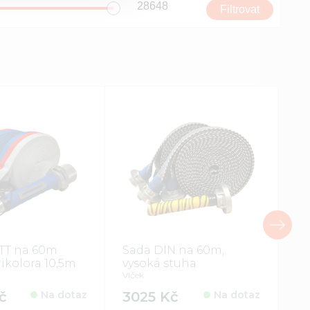
TT na 60m
Sada DIN na 60m,
Fl
ikolora 10,5m
vysoká stuha
75
Vlček
Pro
č
Na dotaz
3025 Kč
Na dotaz