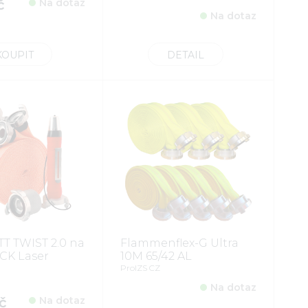
č
Na dotaz
Na dotaz
KOUPIT
DETAIL
T TWIST 2.0 na
Flammenflex-G Ultra
CK Laser
10M 65/42 AL
ProIZS CZ
Na dotaz
č
Na dotaz