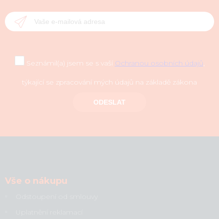
Seznámil(a) jsem se s vaší
Ochranou osobních údajů
,
týkající se zpracování mých údajů na základě zákona
ODESLAT
Vše o nákupu
Odstoupení od smlouvy
Uplatnění reklamací