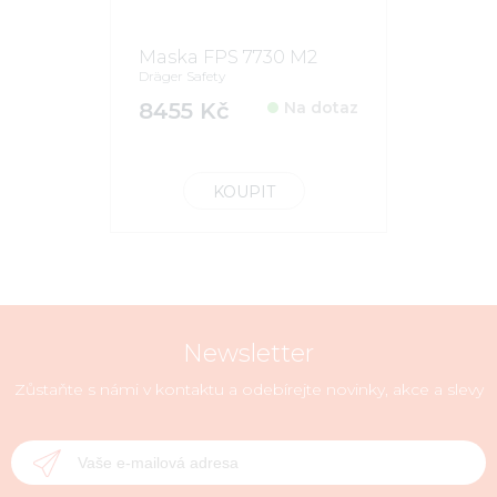
Maska FPS 7730 M2
Dräger Safety
8455 Kč
Na dotaz
KOUPIT
Newsletter
Zůstaňte s námi v kontaktu a odebírejte novinky, akce a slevy