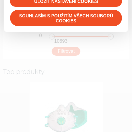
Transport osob
ULOŽIT NASTAVENÍ COOKIES
Hadice
Dárkové předměty, pro děti
Práce na vodní hladině
Podle abecedy
Fixační prostředky
Savice
Vybavení hasičárny
Vyprošťovací a evakuační prostředky
SOUHLASÍM S POUŽITÍM VŠECH SOUBORŮ
Flash sady
Všichni výrobci
Sportovní proudnice
Péče o výstroj, hygiena
Elektrocentrály
COOKIES
Lékárničky
Překážky pro požární sport
Čerpadla
Zdravomateriál
Armatury
Ventilace a odsávání
Odsávačky
Ostatní vybavení
Radiostanice, komunikace, detekce
Resuscitace
Likvidace ekologických havárií
Workshopy
Hasiva a hasící prostředky
Top produkty
Diagnostika
Výstražná zařízení
Požární bezpečnost staveb