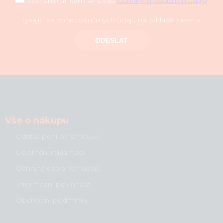
Seznámil(a) jsem se s vaší
Ochranou osobních údajů
,
týkající se zpracování mých údajů na základě zákona
ODESLAT
Vše o nákupu
Odstoupení od smlouvy
Uplatnění reklamací
Ochrana osobních údajů
Informační povinnost
Obchodní podmínky