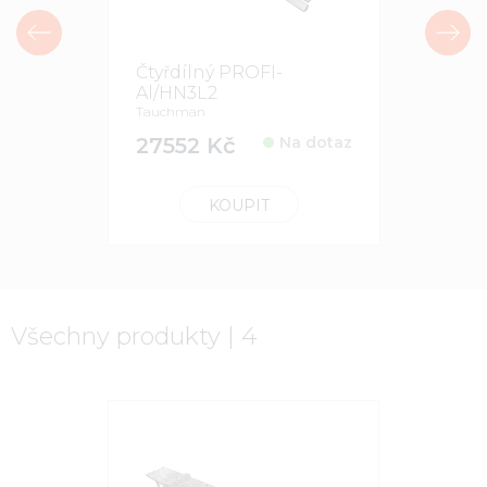
Čtyřdílný PROFI-
Čtyřdíln
Al/HN3L2
Tauchman
Tauchman
32136 
27552 Kč
Na dotaz
KOUPIT
Všechny produkty | 4