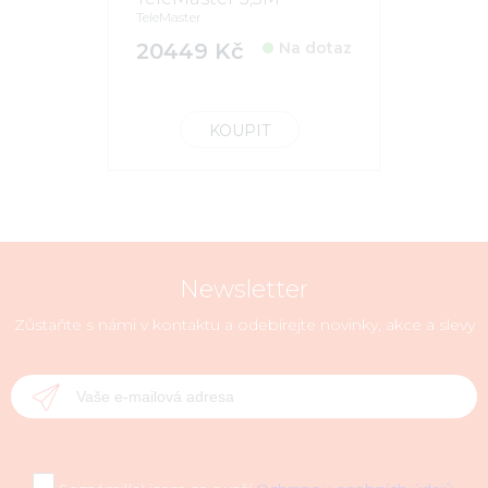
TeleMaster
20449 Kč
Na dotaz
KOUPIT
Newsletter
Zůstaňte s námi v kontaktu a odebírejte novinky, akce a slevy