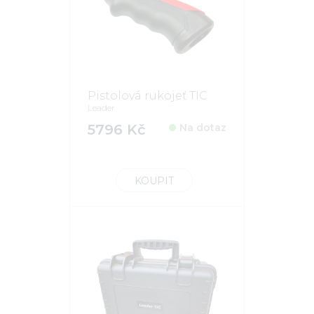
Pistolová rukojeť TIC
Leader
5796 Kč
Na dotaz
KOUPIT