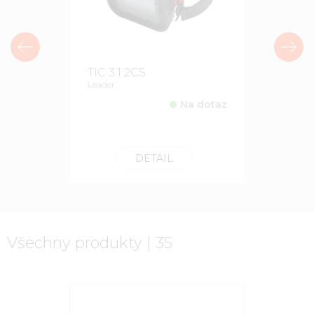
TIC 3.1 2CS
SEEK Re
Leader
SEEK
Na dotaz
22990 
DETAIL
Všechny produkty | 35