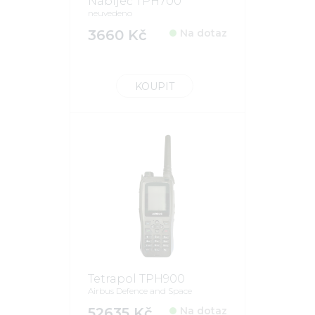
Nabíječ TPH700
neuvedeno
3660 Kč
Na dotaz
KOUPIT
Tetrapol TPH900
Airbus Defence and Space
52635 Kč
Na dotaz