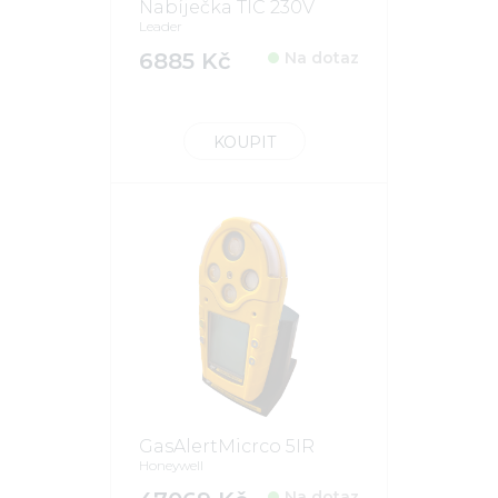
Nabíječka TIC 230V
Leader
6885 Kč
Na dotaz
KOUPIT
GasAlertMicrco 5IR
Honeywell
Na dotaz