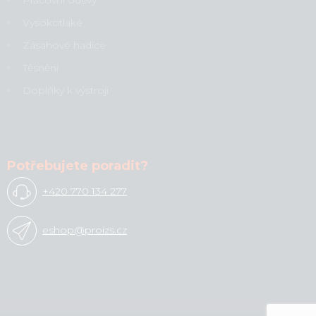
Vysokotlaké
Zásahové hadice
Těsnění
Doplňky k výstroji
Potřebujete poradit?
+420 770 134 277
eshop@proizs.cz