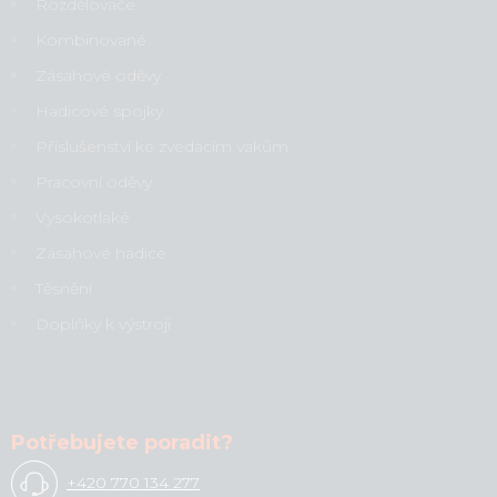
Rozdělovače
Kombinované
Zásahové oděvy
Hadicové spojky
Příslušenství ke zvedacím vakům
Pracovní oděvy
Vysokotlaké
Zásahové hadice
Těsnění
Doplňky k výstroji
Potřebujete poradit?
+420 770 134 277