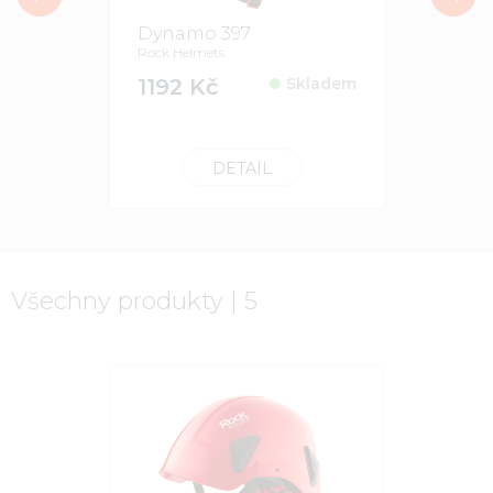
Dynamo 397
Dynamo 
Rock Helmets
Rock Helmet
1192 Kč
Skladem
2045 K
DETAIL
Všechny produkty | 5