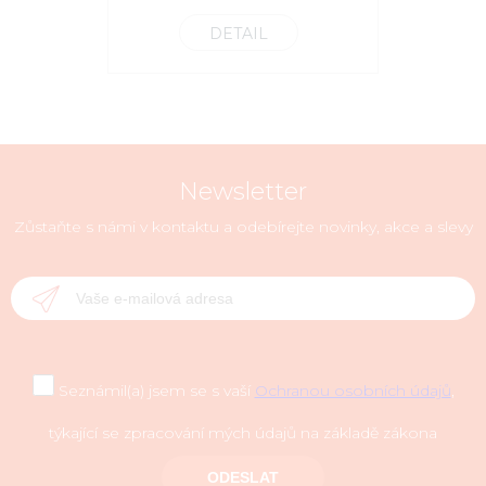
DETAIL
Newsletter
Zůstaňte s námi v kontaktu a odebírejte novinky, akce a slevy
Seznámil(a) jsem se s vaší
Ochranou osobních údajů
,
týkající se zpracování mých údajů na základě zákona
ODESLAT