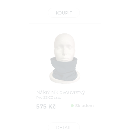
KOUPIT
Nákrčník dvouvrstvý
ProIZS CZ s.r.o.
575 Kč
Skladem
DETAIL