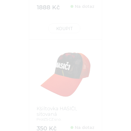
1888 Kč
Na dotaz
KOUPIT
Kšiltovka HASIČI,
síťovaná
ProIZS CZ s.r.o.
350 Kč
Na dotaz