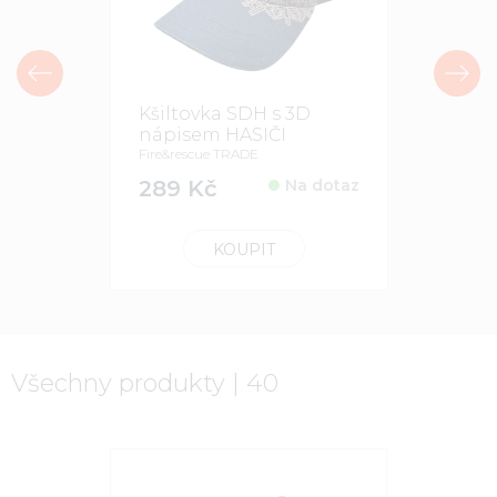
Kšiltovka SDH s 3D
Kravata
nápisem HASIČI
Hedva
Fire&rescue TRADE
439 Kč
289 Kč
Na dotaz
KOUPIT
Všechny produkty | 40