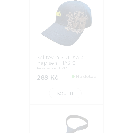
Kšiltovka SDH s 3D
nápisem HASIČI
Fire&rescue TRADE
289 Kč
Na dotaz
KOUPIT