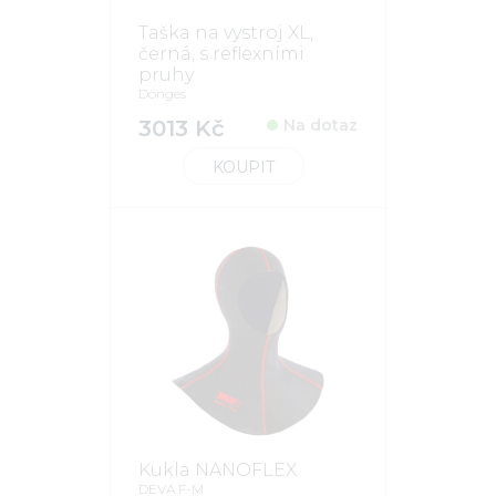
Taška na vystroj XL,
černá, s reflexními
pruhy
Dönges
3013 Kč
Na dotaz
KOUPIT
Kukla NANOFLEX
DEVA F-M