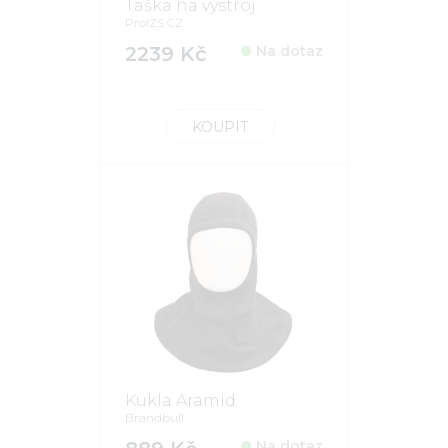
Taška na výstroj
ProIZS CZ
2239 Kč
Na dotaz
KOUPIT
Kukla Aramid
Brandbull
Na dotaz