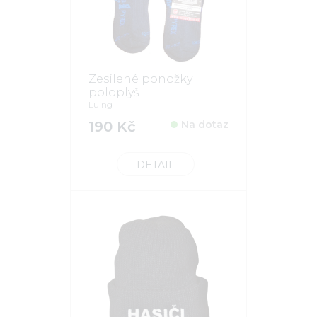
Zesílené ponožky
poloplyš
Luing
190 Kč
Na dotaz
DETAIL