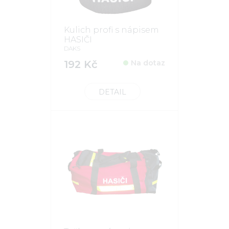
Kulich profi s nápisem
HASIČI
DAKS
192 Kč
Na dotaz
DETAIL