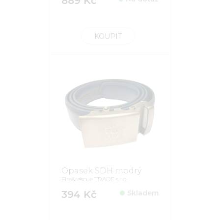
889 Kč
KOUPIT
Opasek SDH modrý
Fire&rescue TRADE s.r.o.
394 Kč
Skladem