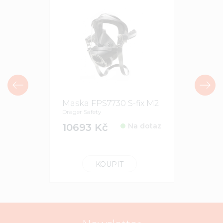
Maska FPS7730 S-fix M2
Penelop
Dräger Safety
Holik Interna
10693 Kč
Na dotaz
1392 K
KOUPIT