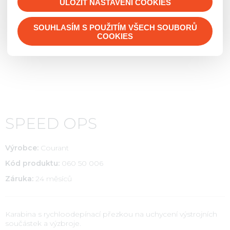
Transport osob
ULOŽIT NASTAVENÍ COOKIES
Hadice
Dárkové předměty, pro děti
Práce na vodní hladině
Fixační prostředky
Savice
Vybavení hasičárny
Vyprošťovací a evakuační prostředky
SOUHLASÍM S POUŽITÍM VŠECH SOUBORŮ
Flash sady
Sportovní proudnice
Péče o výstroj, hygiena
Elektrocentrály
COOKIES
Lékárničky
Překážky pro požární sport
Čerpadla
Zdravomateriál
Armatury
Ventilace a odsávání
Odsávačky
Ostatní vybavení
Radiostanice, komunikace, detekce
Resuscitace
Likvidace ekologických havárií
Workshopy
Hasiva a hasící prostředky
SPEED OPS
Diagnostika
Výstražná zařízení
Požární bezpečnost staveb
Výrobce:
Courant
Kód produktu:
060 50 006
Záruka:
24 měsíců
Karabina s rychloodepínací přezkou na uchycení výstrojních
součástek a výzbroje.