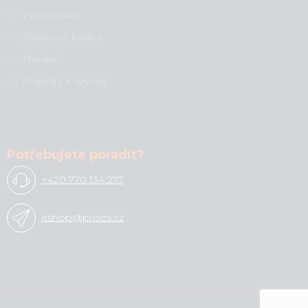
Vysokotlaké
Zásahové hadice
Těsnění
Doplňky k výstroji
Potřebujete poradit?
+420 770 134 277
eshop@proizs.cz