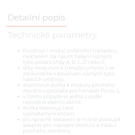
Detailní popis
Technické parametry
Rozšiřující modul požárního trenažéru,
na kterém lze naučit hašení různých
typů požárů třídy A, B, C, D nebo F,
díky modulům k trenažéru Pyros 3 se
zdokonalíte v používání různých typů
hasicích přístrojů,
doplňkové dvířka k modulu plochého
monitoru počítače pro trenažér Pyros 3,
v tomto případě se jedná o požár
rozvodné elektro skříně,
dvířka disponují také
vyjímatelným klíčem,
pro správné sestavení je nutné dokoupit
adaptér pro napojení modulů a modul
plochého monitoru.