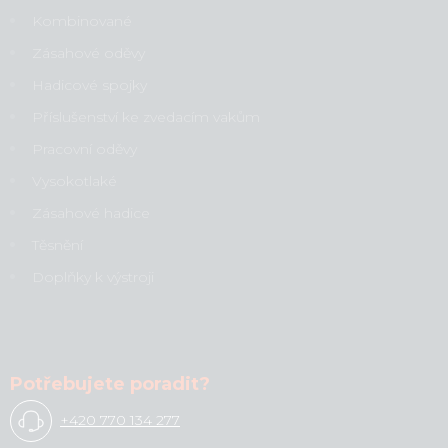
Kombinované
Zásahové oděvy
Hadicové spojky
Příslušenství ke zvedacím vakům
Pracovní oděvy
Vysokotlaké
Zásahové hadice
Těsnění
Doplňky k výstroji
Potřebujete poradit?
+420 770 134 277