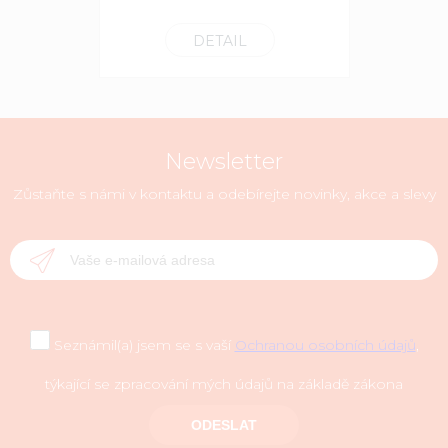
DETAIL
Newsletter
Zůstaňte s námi v kontaktu a odebírejte novinky, akce a slevy
Seznámil(a) jsem se s vaší
Ochranou osobních údajů
,
týkající se zpracování mých údajů na základě zákona
ODESLAT