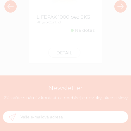
LIFEPAK 1000 bez EKG
Dětské e
Physio Control
LIFEPAK
Physio Contr
Na dotaz
7514 K
DETAIL
Newsletter
Zůstaňte s námi v kontaktu a odebírejte novinky, akce a slevy