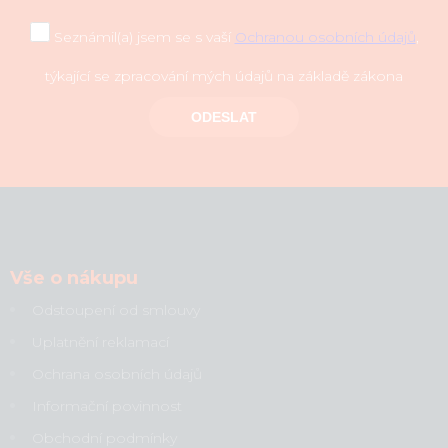
Seznámil(a) jsem se s vaší
Ochranou osobních údajů
,
týkající se zpracování mých údajů na základě zákona
ODESLAT
Vše o nákupu
Odstoupení od smlouvy
Uplatnění reklamací
Ochrana osobních údajů
Informační povinnost
Obchodní podmínky