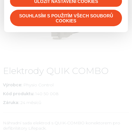
Transport osob
ULOŽIT NASTAVENÍ COOKIES
Hadice
Dárkové předměty, pro děti
Práce na vodní hladině
Fixační prostředky
Savice
Vybavení hasičárny
Vyprošťovací a evakuační prostředky
SOUHLASÍM S POUŽITÍM VŠECH SOUBORŮ
Flash sady
Sportovní proudnice
Péče o výstroj, hygiena
Elektrocentrály
COOKIES
Lékárničky
Překážky pro požární sport
Čerpadla
Zdravomateriál
Armatury
Ventilace a odsávání
Odsávačky
Ostatní vybavení
Radiostanice, komunikace, detekce
Resuscitace
Likvidace ekologických havárií
Workshopy
Hasiva a hasící prostředky
Elektrody QUIK COMBO
Diagnostika
Výstražná zařízení
Požární bezpečnost staveb
Výrobce:
Physio Control
Kód produktu:
140 50 008
Záruka:
24 měsíců
Náhradní sada elektrod s QUIK-COMBO konektorem pro
defibrilátory Lifepack.