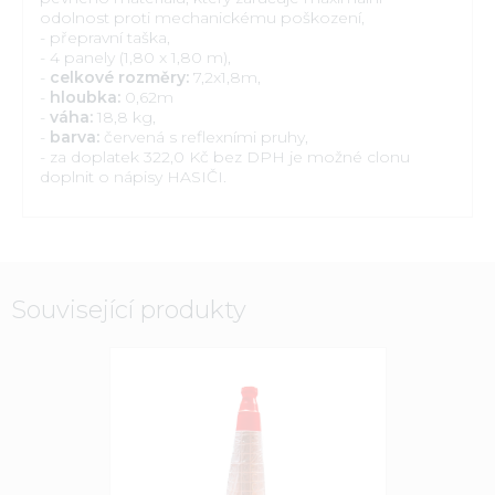
odolnost proti mechanickému poškození,
- přepravní taška,
- 4 panely (1,80 x 1,80 m),
-
celkové rozměry:
7,2x1,8m,
-
hloubka:
0,62m
-
váha:
18,8 kg,
-
barva:
červená s reflexními pruhy,
- za doplatek 322,0 Kč bez DPH je možné clonu
doplnit o nápisy HASIČI.
Související produkty