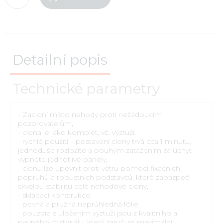
Detailní popis
Technické parametry
- Zacloní místo nehody proti nežádoucím
pozorovatelům,
- clona je jako komplet, vč. výztuží,
- rychlé použití – postavení clony trvá cca 1 minutu,
jednoduše rozložíte a pouhým zatažením za úchyt
vypnete jednotlivé panely,
- clonu lze upevnit proti větru pomocí fixačních
popruhů a robustních podstavců, které zabazpečí
skvělou stabilitu celé nehodové clony,
- skládací konstrukce,
- pevná a pružná neprůhledná fólie,
- pouzdra s uložením výztuží jsou z kvalitního a
pevného materiálu, který zaručuje maximální