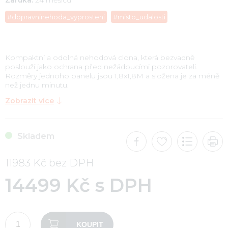
#dopravninehoda_vyprosteni
#misto_udalosti
Kompaktní a odolná nehodová clona, která bezvadně
poslouží jako ochrana před nežádoucími pozorovateli.
Rozměry jednoho panelu jsou 1,8x1,8M a složena je za méně
než jednu minutu.
Zobrazit více
Skladem
11983 Kč bez DPH
14499 Kč s DPH
KOUPIT