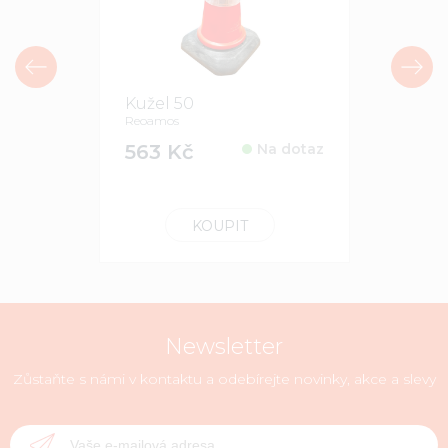
Kužel 50
Kužel 39
Reoamos
Reoamos
563 Kč
Na dotaz
468 Kč
KOUPIT
Newsletter
Zůstaňte s námi v kontaktu a odebírejte novinky, akce a slevy