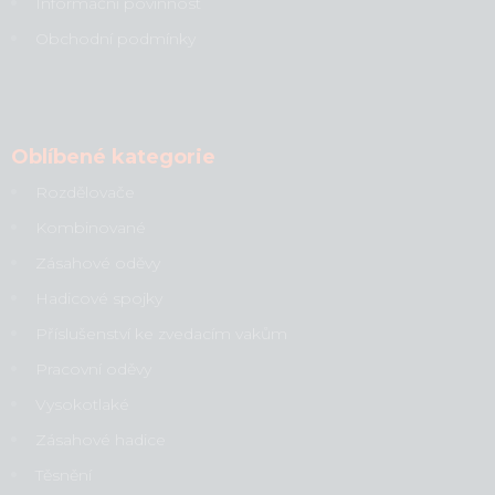
Informační povinnost
Obchodní podmínky
Oblíbené kategorie
Rozdělovače
Kombinované
Zásahové oděvy
Hadicové spojky
Příslušenství ke zvedacím vakům
Pracovní oděvy
Vysokotlaké
Zásahové hadice
Těsnění