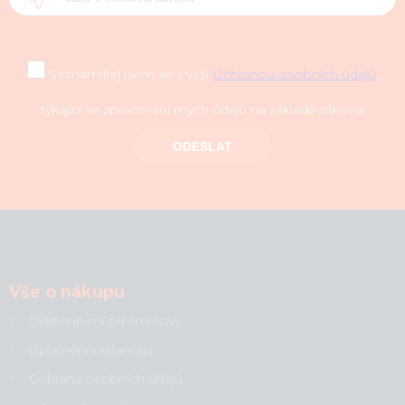
Seznámil(a) jsem se s vaší
Ochranou osobních údajů
,
týkající se zpracování mých údajů na základě zákona
ODESLAT
Vše o nákupu
Odstoupení od smlouvy
Uplatnění reklamací
Ochrana osobních údajů