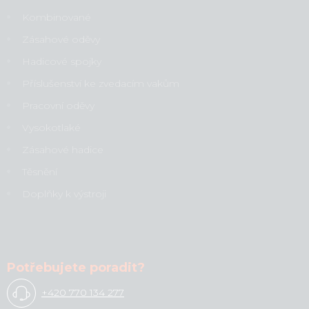
Kombinované
Zásahové oděvy
Hadicové spojky
Příslušenství ke zvedacím vakům
Pracovní oděvy
Vysokotlaké
Zásahové hadice
Těsnění
Doplňky k výstroji
Potřebujete poradit?
+420 770 134 277