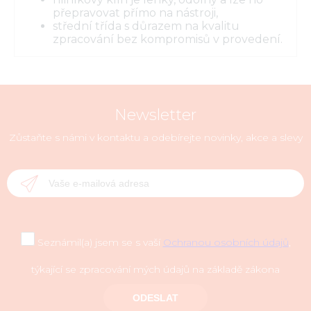
přepravovat přímo na nástroji,
střední třída s důrazem na kvalitu
zpracování bez kompromisů v provedení.
Newsletter
Zůstaňte s námi v kontaktu a odebírejte novinky, akce a slevy
Seznámil(a) jsem se s vaší
Ochranou osobních údajů
,
týkající se zpracování mých údajů na základě zákona
ODESLAT