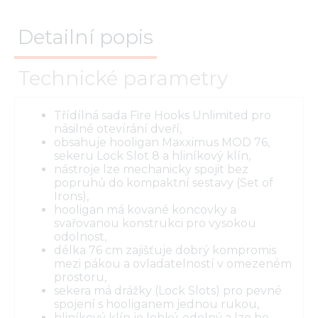
Detailní popis
Technické parametry
Třídílná sada Fire Hooks Unlimited pro
násilné otevírání dveří,
obsahuje hooligan Maxximus MOD 76,
sekeru Lock Slot 8 a hliníkový klín,
nástroje lze mechanicky spojit bez
popruhů do kompaktní sestavy (Set of
Irons),
hooligan má kované koncovky a
svařovanou konstrukci pro vysokou
odolnost,
délka 76 cm zajišťuje dobrý kompromis
mezi pákou a ovladatelností v omezeném
prostoru,
sekera má drážky (Lock Slots) pro pevné
spojení s hooliganem jednou rukou,
hliníkový klín je lehký, odolný a lze ho