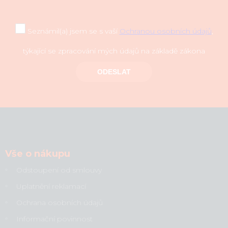
Seznámil(a) jsem se s vaší
Ochranou osobních údajů
,
týkající se zpracování mých údajů na základě zákona
ODESLAT
Vše o nákupu
Odstoupení od smlouvy
Uplatnění reklamací
Ochrana osobních údajů
Informační povinnost