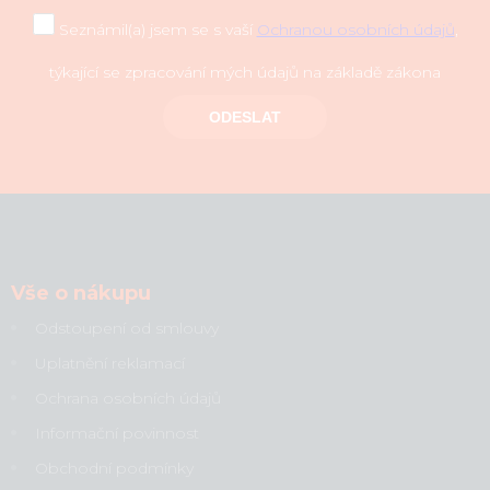
Seznámil(a) jsem se s vaší
Ochranou osobních údajů
,
týkající se zpracování mých údajů na základě zákona
ODESLAT
Vše o nákupu
Odstoupení od smlouvy
Uplatnění reklamací
Ochrana osobních údajů
Informační povinnost
Obchodní podmínky