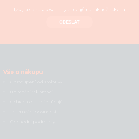
týkající se zpracování mých údajů na základě zákona
ODESLAT
Vše o nákupu
Odstoupení od smlouvy
Uplatnění reklamací
Ochrana osobních údajů
Informační povinnost
Obchodní podmínky