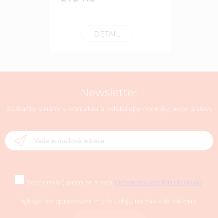
350 Kč
DETAIL
Newsletter
Zůstaňte s námi v kontaktu a odebírejte novinky, akce a slevy
Seznámil(a) jsem se s vaší
Ochranou osobních údajů
,
týkající se zpracování mých údajů na základě zákona