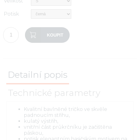
Velikost
Potisk
KOUPIT
Detailní popis
Technické parametry
Kvalitní bavlněné tričko ve skvěle
padnoucím střihu,
kulatý výstřih,
vnitřní část průkrčníku je začištěna
páskou,
potisk elegantním hasičským motivem na