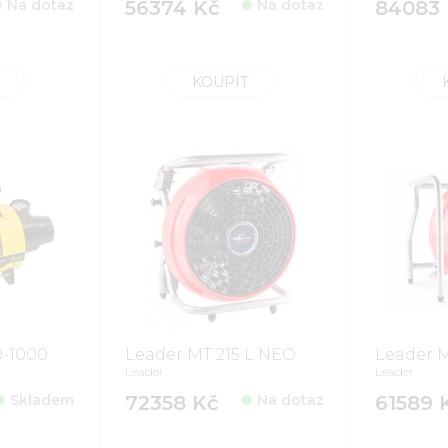
Na dotaz
56374 Kč
Na dotaz
84083 
KOUPIT
0-1000
Leader MT 215 L NEO
Leader 
Leader
Leader
Skladem
72358 Kč
Na dotaz
61589 