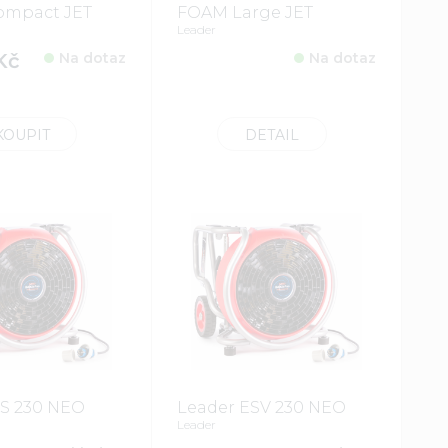
mpact JET
FOAM Large JET
Leader
Kč
Na dotaz
Na dotaz
KOUPIT
DETAIL
ES 230 NEO
Leader ESV 230 NEO
Leader