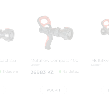
pact 235
Multiflow Compact 400
Multiflo
Leader
Leader
Skladem
26983 Kč
Na dotaz
KOUPIT