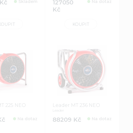
Kč
Skladem
127050
Na dotaz
Kč
KOUPIT
KOUPIT
MT 225 NEO
Leader MT 236 NEO
Leader
Kč
Na dotaz
88209 Kč
Na dotaz