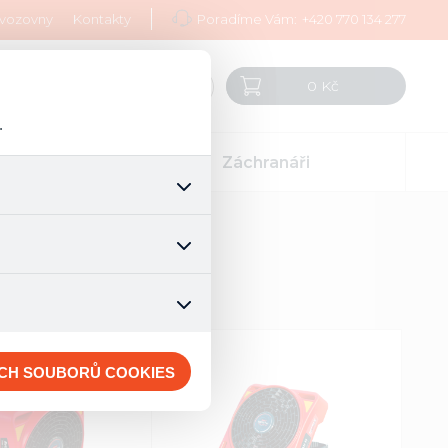
vozovny
Kontakty
Poradíme Vám:
+420 770 134 277
0 Kč
CZ
.
rt
Záchranáři
šech jejich funkcí. Používají
áním cookies. Pro tyto cookies
mizuje. Po anonymizaci se již
nedokážeme zjistit navštívené
ECH SOUBORŮ COOKIES