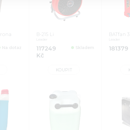
trona
B-215 Li
BATfan 3
Leader
Leader
Na dotaz
117249
Skladem
181379
Kč
KOUPIT