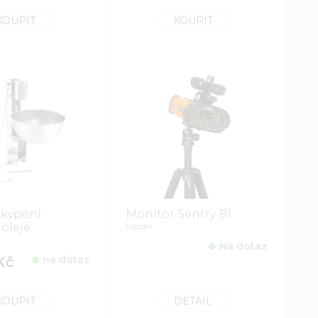
KOUPIT
KOUPIT
zkypění
Monitor Sentry B1
 oleje
Leader
Na dotaz
Kč
na dotaz
KOUPIT
DETAIL