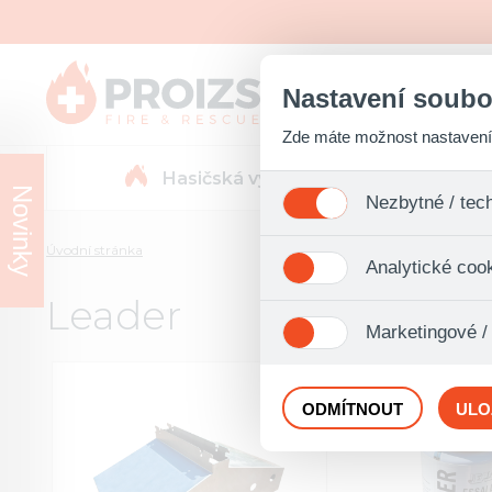
Nastavení soubo
Zde máte možnost nastavení s
Hasičská výzbroj
Novinky
Nezbytné / tec
Jedná se o technické soubory,
Úvodní stránka
Analytické coo
se mimo jiné k ukládání produ
není zapotřebí Váš souhlas a 
Leader
Analytické cookies shromažďuj
Marketingové /
nejedná o osobní údaje, proto
odkazy, prohlížené zboží apod
Tyto cookies nám umožňují lé
ODMÍTNOUT
ULO