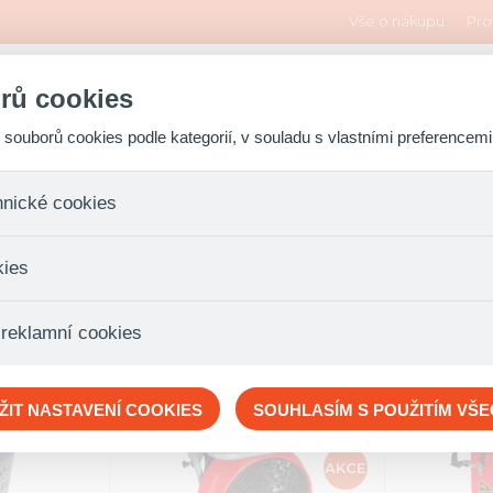
Vše o nákupu
Pro
rů cookies
ouborů cookies podle kategorií, v souladu s vlastními preferencemi
Oděvy a obuv
Požární spo
hnické cookies
 které jsou nezbytné ke správnému chování našich webových stránek a v
kies
ktů v nákupním košíku, ovládání filtrů a také nastavení souhlasu s uživ
není možné jej ani odebrat.
eme skriptem společnosti Google Inc., která následně tato data anony
 reklamní cookies
že anonymizované cookies nelze přiřadit konkrétnímu uživateli. Proto 
.
pe cílit a vyhodnocovat marketingové kampaně.
ŽIT NASTAVENÍ COOKIES
SOUHLASÍM S POUŽITÍM VŠ
AKCE